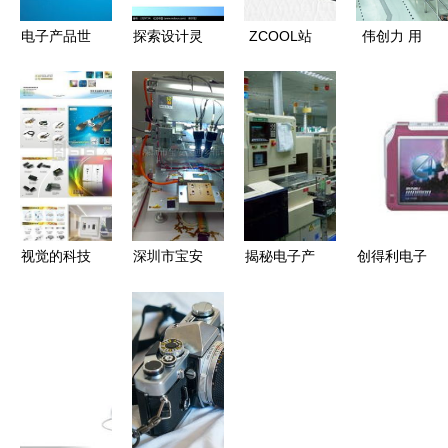
电子产品世
探索设计灵
ZCOOL站
伟创力 用
界 连接、
感 免费下
内工业电子
科技匠心打
创新与未来
载电子产品
产品设计编
造智慧生
手绘立体图
辑精选 创
活，以人文
形AI素材
新与美学的
关怀温暖数
（编号
完美融合
字时代
2329754，
红动网）
视觉的科技
深圳市宝安
揭秘电子产
创得利电子
力量 电子
区西乡伟峰
品工厂普工
创新科技，
产品画册设
模具厂 贴
流水线上的
点亮智慧生
计的艺术与
片机电子产
无名英雄
活
策略
品系列介绍