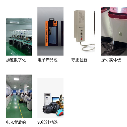
相关信息
太和镇复印
出行的十五
电器 见过
上海启睿礼
机回收与电
大电子产品
其中5个电
品上海礼品
子产品的绿
子产品，你
公司 工艺
色重生
就老了
品礼品 电
子 家居 品
牌服饰 礼
加速数字化
电子产品包
守正创新
探讨实体钣
品 ebdoor
布局 我商
装的多维生
电子产品世
金加工厂家
会常务副会
态 从保护
界的力量与
为机箱机柜
长孙义超单
到用户体验
方向
与电子产品
位启动电子
的深度创新
制造护航
产品存储芯
片封装测试
项目
电光背后的
90设计精选