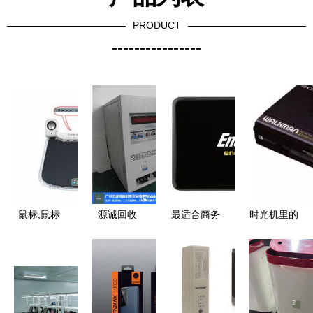
PRODUCT
----------------
鼠标,鼠标
源诚回收
最适合商务
时光机里的
相关信息
太和镇复印
出行的十五
电器 见过
上海启睿礼
机回收与电
大电子产品
其中5个电
品上海礼品
子产品的绿
子产品，你
公司 工艺
色重生
就老了