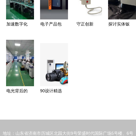
品礼品 电
子 家居 品
牌服饰 礼
加速数字化
电子产品包
守正创新
探讨实体钣
品 ebdoor
布局 我商
装的多维生
电子产品世
金加工厂家
会常务副会
态 从保护
界的力量与
为机箱机柜
长孙义超单
到用户体验
方向
与电子产品
位启动电子
的深度创新
制造护航
产品存储芯
片封装测试
项目
电光背后的
90设计精选
身影
发布新一代
数码电子产
品PNG素材
集
地址：山东省济南市历城区北园大街9号荣盛时代国际广场5号楼、6号