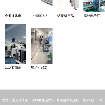
风尚
企业通讯电
上海SCS-5
熔接机产品
揭秘电子厂
子产品供应
吨电子地磅
列表第187
真实工作环
链 批发、
产品选购指
页 先进电
境 你所不
供应与厂家
南 价格、
子技术与精
知道的制造
的关键角色
厂家与市场
密工程的融
一线
解析
分析
合
云汉芯城荣
电子产品加
膺上海市工
工插件 现
业数字化团
代制造的核
体标准创新
心与视觉呈
培育企业，
现
地址：山东省济南市历城区北园大街9号荣盛时代国际广场5号楼、6号
引领电子产