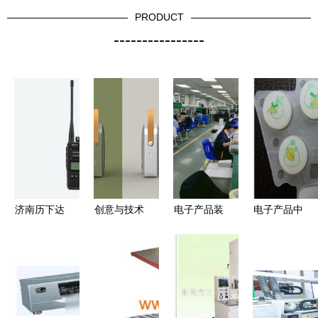
PRODUCT
----------------
济南历下达
创意与技术
电子产品装
电子产品中
拓电子产品
的交融
配车间 当
的硅胶按键
经营部 精
ZCOOL最
效率由员工
与导电按键
选热销电子
新电子产品
自主决定时
价格、厂家
产品，引领
设计作品解
与图片全解
科技生活新
读
析